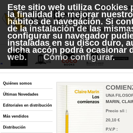
Este sitio web utiliza Cookies
|
Castellano
Cat
la finalidad de mejorar nuestro
hábitos de navegación. Si con
de la instalación de las mismas
Búsqueda Avanzad
configurar su navegador pudie
instaladas en su disco duro, 
dicha accón podrá ocasionar d
web.
Cómo configurar
.
Quiénes somos
COMIEN
Últimas Novedades
UNA FILOSOF
MARIN, CLAI
Editoriales en distribución
Precio s/i :
Más vendidos
20,10 €
Distribución
P.V.P :