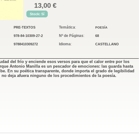
13,00 €
Stock: Sí
Temática
:
PRE-TEXTOS
POESÍA
Nº de Páginas
:
978-84-10309-27-2
68
Idioma
:
9788410309272
CASTELLANO
iudad del frío y enciende esos versos para que el calor entre por los
rque Antonio Manilla es un pescador de emociones: las guarda hasta
ibe. En su poética transparente, donde importa el grado de legibilidad
 no deja afuera ninguno de los procedimientos de la poesía.