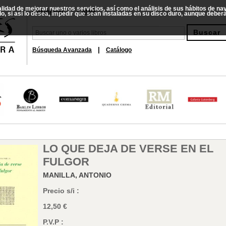
nalidad de mejorar nuestros servicios, así como el análisis de sus hábitos de n
|
Castellano
Català
do, si así lo desea, impedir que sean instaladas en su disco duro, aunque debe
|
Búsqueda Avanzada
Catálogo
LO QUE DEJA DE VERSE EN EL
FULGOR
MANILLA, ANTONIO
Precio s/i :
12,50 €
P.V.P :