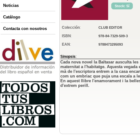
Noticias
Stock: Sí
Catálogo
Colección
:
CLUB EDITOR
Contacta con nosotros
ISBN
:
978-84-7329-509-3
EAN
:
9788473295093
Sinopsis
:
Cada nova novel la Baltasar ausculta les
maternitat a l'habitatge. Aquesta vegada e
mà de l'escriptora entrem a la casa encant
com un embriac que puja una escala a les
En aquest llibre l'enamorament i la bel
d'extrem perill.