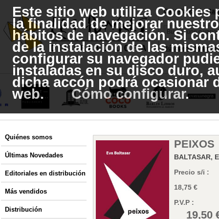
Este sitio web utiliza Cookies
|
Castellano
Cat
la finalidad de mejorar nuestro
hábitos de navegación. Si con
de la instalación de las mismas
Búsqueda Avanzad
configurar su navegador pudie
instaladas en su disco duro, 
dicha accón podrá ocasionar d
web.
Cómo configurar
.
Quiénes somos
PEIXOS
Últimas Novedades
BALTASAR, 
Precio s/i :
Editoriales en distribución
18,75 €
Más vendidos
P.V.P :
Distribución
19,50 