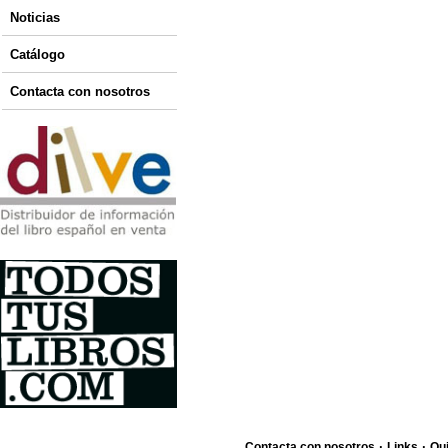
Noticias
Catálogo
Contacta con nosotros
·
·
Contacta con nosotros
Links
Qu