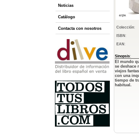
Noticias
Catálogo
Colección
:
Contacta con nosotros
ISBN
:
EAN
:
Sinopsis
:
El mundo que
se deshace 
viejos fant
con una inqu
tiempo de tr
habitual.