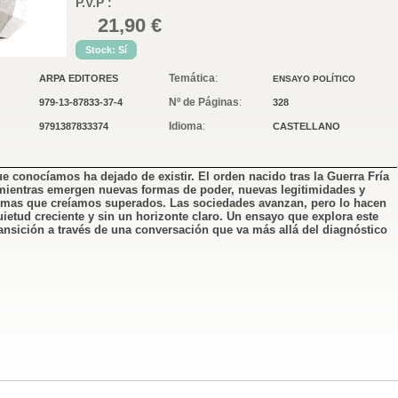
P.V.P :
21,90 €
Stock: Sí
Temática
:
ARPA EDITORES
ENSAYO POLÍTICO
Nº de Páginas
:
979-13-87833-37-4
328
Idioma
:
9791387833374
CASTELLANO
 conocíamos ha dejado de existir. El orden nacido tras la Guerra Fría
mientras emergen nuevas formas de poder, nuevas legitimidades y
asmas que creíamos superados. Las sociedades avanzan, pero lo hacen
ietud creciente y sin un horizonte claro. Un ensayo que explora este
ansición a través de una conversación que va más allá del diagnóstico