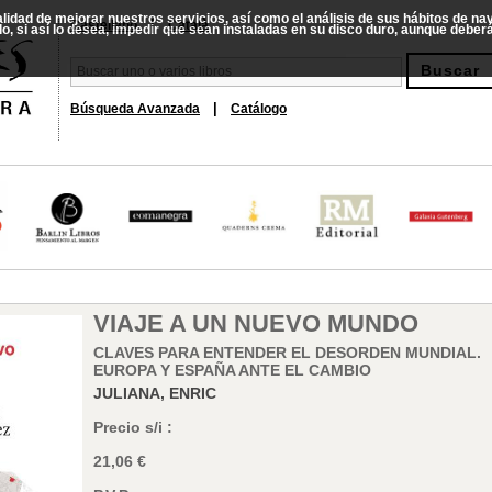
nalidad de mejorar nuestros servicios, así como el análisis de sus hábitos de n
|
Castellano
Català
do, si así lo desea, impedir que sean instaladas en su disco duro, aunque debe
|
Búsqueda Avanzada
Catálogo
VIAJE A UN NUEVO MUNDO
CLAVES PARA ENTENDER EL DESORDEN MUNDIAL.
EUROPA Y ESPAÑA ANTE EL CAMBIO
JULIANA, ENRIC
Precio s/i :
21,06 €